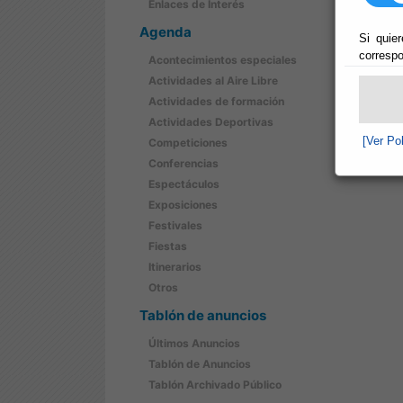
Enlaces de Interés
Agenda
Si quier
correspo
Acontecimientos especiales
Actividades al Aire Libre
Actividades de formación
Actividades Deportivas
[Ver Po
Competiciones
Conferencias
Espectáculos
Exposiciones
Festivales
Fiestas
Itinerarios
Otros
Tablón de anuncios
Últimos Anuncios
Tablón de Anuncios
Tablón Archivado Público