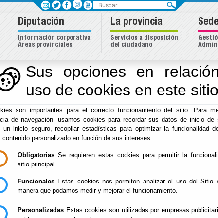
Buscar
Diputación
La provincia
Sede
Información corporativa
Servicios a disposición
Gestió
Áreas provinciales
del ciudadano
Admini
Sus opciones en relación
uso de cookies en este siti
Inicio
-
Diputación
- Organigrama de la Diputación de Almer
kies son importantes para el correcto funcionamiento del sitio. Para me
Organigrama de la D
ncia de navegación, usamos cookies para recordar sus datos de inicio de 
e un inicio seguro, recopilar estadísticas para optimizar la funcionalidad de
Almería
e contenido personalizado en función de sus intereses.
Obligatorias
Se requieren estas cookies para permitir la funcional
sitio principal.
Funcionales
Estas cookies nos permiten analizar el uso del Sitio 
Escuchar
manera que podamos medir y mejorar el funcionamiento.
Información de Organigrama y Organi
Personalizadas
Estas cookies son utilizadas por empresas publicitar