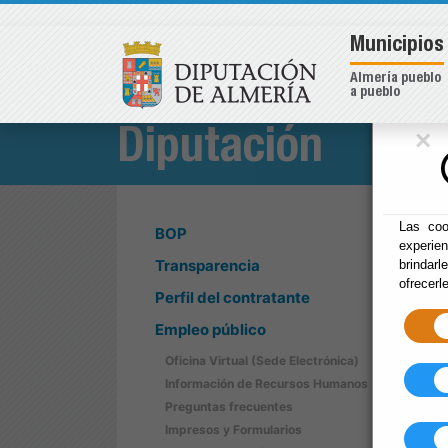
Municipios
Almería pueblo
a pueblo
×
Diputación
Las coo
BOP
experie
Transparencia
brindarl
ofrecerl
Perfil del contratante
Empleo público
Oficina Virtual (Sede Electrónica)
Información de Recursos Humanos
Preguntas frecuentes
Impresos y Formularios