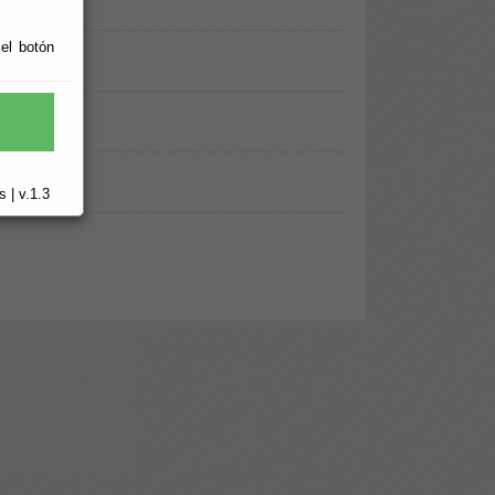
 el botón
 | v.1.3