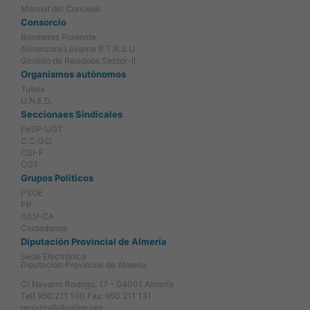
Manual del Concejal
Consorcio
Bomberos Poniente
Almanzora Levante R.T.R.S.U.
Gestión de Residuos Sector-II
Organismos autónomos
Tutela
U.N.E.D.
Seccionaes Sindicales
FeSP-UGT
C.C.O.O.
CSI-F
CGT
Grupos Políticos
PSOE
PP
IULV-CA
Ciudadanos
Diputación Provincial de Almería
Sede Electrónica
Diputación Provincial de Almería
C/ Navarro Rodrigo, 17 - 04001 Almería
Telf 950 211 100 Fax: 950 211 131
registro@dipalme.org