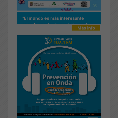
"El mundo es más interesante
cuando apartas la pantalla que te
Más info
impide verlo"