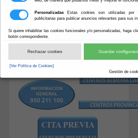
web, de manera que podamos medir y mejorar el funciona
DIPUTACIÓN
Personalizadas
Estas cookies son utilizadas por 
publicitarias para publicar anuncios relevantes para sus i
Escuchar
Si quiere inhabilitar las cookies funcionales y/o personalizadas, haga cli
Direcciones de Centros y
botón correspondiente.
Oficinas de la Diputación de
Rechazar cookies
Guardar configuraci
Almería y sus teléfonos de
Contacto
[Ver Política de Cookies]
Gestión de cooki