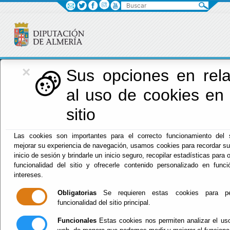
Buscar
×
Diputación
Sus opciones en rela
al uso de cookies en
Menú Diputación
sitio
Inicio
-
Diputación
- INFORMACIÓN GENERAL CENTROS
Las cookies son importantes para el correcto funcionamiento del s
DIPUTACIÓN
mejorar su experiencia de navegación, usamos cookies para recordar su
inicio de sesión y brindarle un inicio seguro, recopilar estadísticas para 
INFORMACIÓN
funcionalidad del sitio y ofrecerle contenido personalizado en func
intereses.
GENERAL
Obligatorias
Se requieren estas cookies para per
funcionalidad del sitio principal.
CENTROS
Funcionales
Estas cookies nos permiten analizar el uso