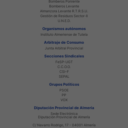
Bomberos Poniente
Bomberos Levante
Almanzora Levante R.T.R.S.U.
Gestión de Residuos Sector-II
U.N.E.D.
Organismos autónomos
Instituto Almeriense de Tutela
Arbitraje de Consumo
Junta Arbitral Provincial
Secciones Sindicales
FeSP-UGT
C.C.O.O.
CSI-F
SEPAL
Grupos Políticos
PSOE
PP
VOX
Diputación Provincial de Almería
Sede Electrónica
Diputación Provincial de Almería
C/ Navarro Rodrigo, 17 - 04001 Almería