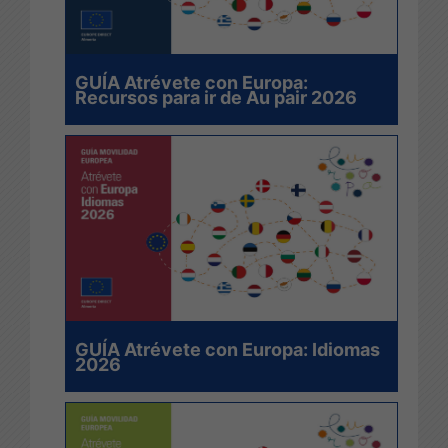
GUÍA Atrévete con Europa:
Recursos para ir de Au pair 2026
GUÍA Atrévete con Europa: Idiomas
2026