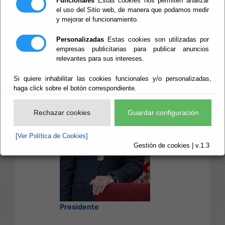
Funcionales
Estas cookies nos permiten analizar
Partido Popular
el uso del Sitio web, de manera que podamos medir
y mejorar el funcionamiento.
José Antonio García
Personalizadas
Estas cookies son utilizadas por
Alcaina
empresas publicitarias para publicar anuncios
relevantes para sus intereses.
Si quiere inhabilitar las cookies funcionales y/o personalizadas,
haga click sobre el botón correspondiente.
Rechazar cookies
Guardar configuración
[Ver Política de Cookies]
Gestión de cookies | v.1.3
Presidente