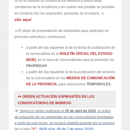
Si no es posible la comunicación telefónica podrá dejar
constancia de la incidencia y en cuanto sea posible se pondrán
en contacto con los aspirantes, pulsando en el enlace: ⇒
clic aquí
⇒ El plazo de presentación de solicitudes para participar en
procesos selectivos, comenzará:
a partir del día siguiente al de la fecha de publicación de
la convocatoria en el
BOLETÍN OFICIAL DEL ESTADO
(BOE)
, en el caso de convocatorias para la provisión en
PROPIEDAD
a partir del día siguiente al de la publicación del anuncio
de la convocatoria en los
MEDIOS DE COMUNICACIÓN
DE LA PROVINCIA
, para selecciones
TEMPORALES
.
⇒
ORDEN ACTUACIÓN ASPIRANTES EN LAS
CONVOCATORIAS DE INGRESO
⇒
Según el sorteo realizado el
29 de abril de 2026
, el orden
de actuación de los aspirantes en las convocatorias tramitadas
a partir de esta fecha, se iniciará alfabéticamente por el primero
de la letra
"C".
(BOP núm. 86 de 7 de mayo 2026)