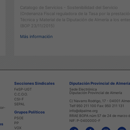
Catalogo de Servicios - Sostenibilidad del Servicio
(Ordenanza Fiscal reguladora de la Tasa por la prestaci
Técnica y Material de la Diputación de Almería a los entes 
(BOP 23/11/2015)
Más información
Secciones Sindicales
Diputación Provincial de Almerí
FeSP-UGT
Sede Electrónica
Diputación Provincial de Almería
C.C.O.O.
CSI-F
C/ Navarro Rodrigo, 17 - 04001 Alme
SEPAL
Telf 950 211 100 Fax: 950 211 131
tor-
info@dipalme.org
Grupos Políticos
RRAE BOPA núm 57 de 24 de marzo 
PSOE
NIF: P-0400000-F
PP
os
VOX