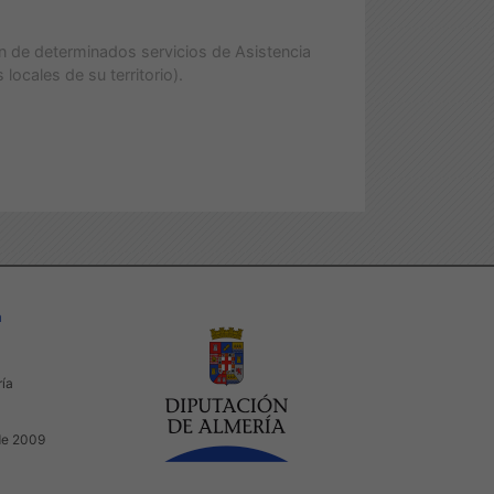
ón de determinados servicios de Asistencia
locales de su territorio).
a
ría
de 2009