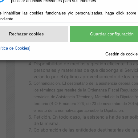
publicar anuncios relevantes para sus intereses.
e inhabilitar las cookies funcionales y/o personalizadas, haga click sobre
ndiente.
Los principios básicos sobre los que se asienta la presta
siguientes:
Rechazar cookies
Guardar configuración
Respeto a la autonomía local.
Proximidad. La asistencia provincial se prestará 
lítica de Cookies]
los medios empleados a los puntos de asistencia, 
Gestión de cookies
Racionalidad y adecuación técnica, económica y t
Disponibilidad de medios y gestión eficiente. La a
personales y materiales de que disponga el Servic
velando por el óptimo aprovechamiento de los recu
Cofinanciación. El destinatario de la asistencia deberá c
los términos que resulte de la Ordenanza Fiscal Regulado
servicios de Asistencia Técnica y Material de la Diputació
territorio (B.O.P número 226, de 23 de noviembre de 2015)
el resto de la normativa que apruebe la Diputación.
Petición. En todo caso, la asistencia ha de ser sol
de la misma.
Colaboración de las entidades destinatarias de la a