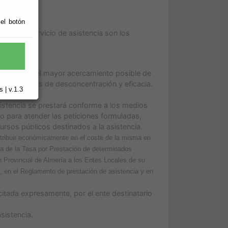
 el botón
ción del servicio de asistencia son los
procurando, el mayor acercamiento posible de
con criterios de desconcentración y eficacia.
 | v.1.3
emporal.
sistencia se prestará conforme a los medios
io para atender las peticiones formuladas,
rsos públicos destinados a la asistencia.
ontribuir económicamente en el coste de la misma en
ra de la Tasa por Prestación de determinados
n Provincial de Almería a los Entes Locales de su
, en el Reglamento de prestación de asistencia y en
icitada expresamente, por el ente destinatario
sistencia.