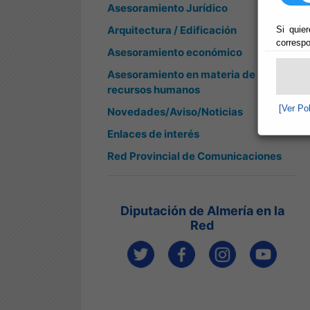
Asesoramiento Jurídico
Arquitectura / Edificación
Si quier
correspo
Asesoramiento económico
Asesoramiento en materia de
recursos humanos
[Ver Po
Novedades/Aviso/Noticias
Enlaces de interés
Red Provincial de Comunicaciones
Diputación de Almería en la
Red