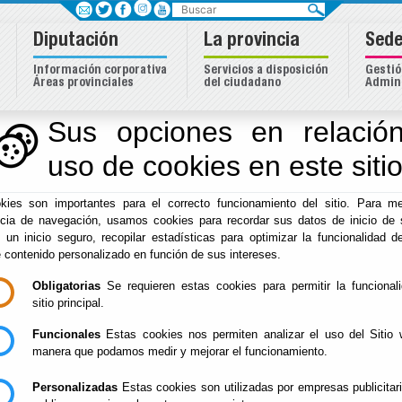
Buscar
Diputación
La provincia
Sede
Información corporativa
Servicios a disposición
Gestió
Áreas provinciales
del ciudadano
Admini
ipios
Sus opciones en relación
uso de cookies en este siti
Inicio
-
Asistencia Municipios
- Asistencia Municipios
kies son importantes para el correcto funcionamiento del sitio. Para me
Asistencia Municipi
ncia de navegación, usamos cookies para recordar sus datos de inicio de 
e un inicio seguro, recopilar estadísticas para optimizar la funcionalidad de
e contenido personalizado en función de sus intereses.
Obligatorias
Se requieren estas cookies para permitir la funcional
El objeto esencial del servicio de asistencia a municipios es la as
sitio principal.
secretaria e intervención, económica, de recursos humanos, urban
Funcionales
Digitalización y Transparencia a los municipios y demás entidade
Estas cookies nos permiten analizar el uso del Sitio 
manera que podamos medir y mejorar el funcionamiento.
La asistencia se lleva a cabo en los términos y condiciones esta
Servicio de Asistencia a Municipios publicado en el Boletín Ofici
Personalizadas
Estas cookies son utilizadas por empresas publicitar
junio de 2014, y su modificación publicada en el B.O.P. nº 96 d