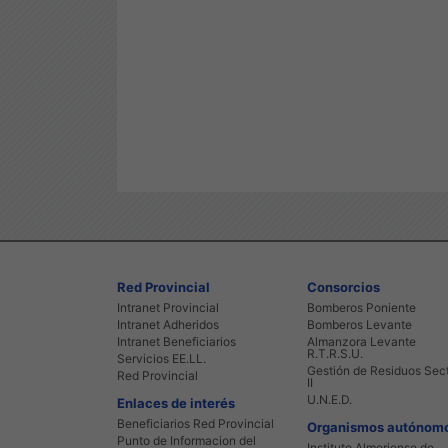
Red Provincial
Consorcios
Intranet Provincial
Bomberos Poniente
Intranet Adheridos
Bomberos Levante
Intranet Beneficiarios
Almanzora Levante
R.T.R.S.U.
Servicios EE.LL.
Gestión de Residuos Sec
Red Provincial
II
U.N.E.D.
Enlaces de interés
Beneficiarios Red Provincial
Organismos autónom
Punto de Informacion del
Instituto Almeriense de