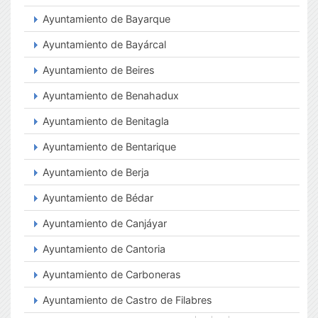
Ayuntamiento de Bayarque
Ayuntamiento de Bayárcal
Ayuntamiento de Beires
Ayuntamiento de Benahadux
Ayuntamiento de Benitagla
Ayuntamiento de Bentarique
Ayuntamiento de Berja
Ayuntamiento de Bédar
Ayuntamiento de Canjáyar
Ayuntamiento de Cantoria
Ayuntamiento de Carboneras
Ayuntamiento de Castro de Filabres