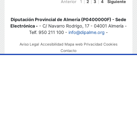
Anterior
1
2
3
4
Siguiente
Diputación Provincial de Almería (P0400000F) - Sede
Electrónica -
- C/ Navarro Rodrigo, 17 - 04001 Almería -
Telf. 950 211 100 -
info@dipalme.org
-
Aviso Legal
Accesibilidad
Mapa web
Privacidad
Cookies
Contacto