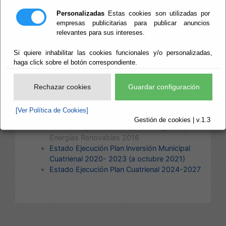
Estado Ejecución Plan Cuatrienal 2016-
Personalizadas
Estas cookies son utilizadas por
2019 (a julio 2021)
empresas publicitarias para publicar anuncios
Estado Ejecución Plan Cuatrienal 2012-2015
relevantes para sus intereses.
(a mayo 2017)
Plan de Caminos municipales 2014-2015
Si quiere inhabilitar las cookies funcionales y/o personalizadas,
haga click sobre el botón correspondiente.
Plan Integrado Desarrollo Urbano (Valle
Almanzora y Comarca los Vélez) 2014-2020
Plan Integrado Desarrollo Urbano (Territorio
Rechazar cookies
Guardar configuración
del Levante Almeriense) 2014-2020
Plan de Dotación y Modernización de
[Ver Política de Cookies]
Espacios Productivos 2015
Gestión de cookies | v.1.3
Plan de Mejora de Eficiencia Energética y
Energías Renovables 2016
Estado Ejecución Plan lnversión Municipal
Cuatrienal 2020- 2023 (a octubre 2021)
Estado Ejecución Plan Cuatrienal 2024-2027