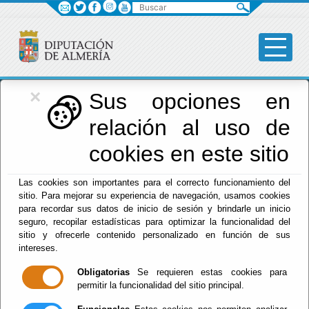
Buscar
×
Diputación
Sus opciones en
relación al uso de
Menú Diputación
cookies en este sitio
Inicio
-
Diputación
- Funcionarios Habilitados
Las cookies son importantes para el correcto funcionamiento del
sitio. Para mejorar su experiencia de navegación, usamos cookies
Funcionarios
para recordar sus datos de inicio de sesión y brindarle un inicio
seguro, recopilar estadísticas para optimizar la funcionalidad del
Habilitados
sitio y ofrecerle contenido personalizado en función de sus
intereses.
Obligatorias
Se requieren estas cookies para
permitir la funcionalidad del sitio principal.
Escuchar